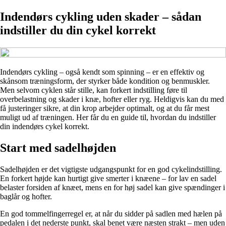
Indendørs cykling uden skader – sådan
indstiller du din cykel korrekt
Indendørs cykling – også kendt som spinning – er en effektiv og
skånsom træningsform, der styrker både kondition og benmuskler.
Men selvom cyklen står stille, kan forkert indstilling føre til
overbelastning og skader i knæ, hofter eller ryg. Heldigvis kan du med
få justeringer sikre, at din krop arbejder optimalt, og at du får mest
muligt ud af træningen. Her får du en guide til, hvordan du indstiller
din indendørs cykel korrekt.
Start med sadelhøjden
Sadelhøjden er det vigtigste udgangspunkt for en god cykelindstilling.
En forkert højde kan hurtigt give smerter i knæene – for lav en sadel
belaster forsiden af knæet, mens en for høj sadel kan give spændinger i
baglår og hofter.
En god tommelfingerregel er, at når du sidder på sadlen med hælen på
pedalen i det nederste punkt, skal benet være næsten strakt – men uden