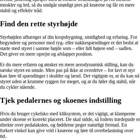
muskler og led, så du undgår unødigt pres på knæene og får en mere
stabil og effektiv tråd.
Find den rette styrhøjde
Styrhøjden afhænger af din kropsbygning, smidighed og erfaring. For
begyndere og personer med ryg- eller nakkespændinger er det bedst at
starte med styret i samme højde som – eller lidt højere end – sadlen.
Det giver en mere oprejst og afslappet position.
Er du mere erfaren og ønsker en mere aerodynamisk stilling, kan du
sænke styret en smule. Men pas på ikke at overdrive – for lavt et styr
kan føre til spændinger i skuldre og lænd. Det vigtigste er, at du kan nå
styret uden at krumme ryggen for meget, og at du føler dig stabil, når
du cykler stående.
Tjek pedalernes og skoenes indstilling
Hvis du bruger cykelsko med kliksystem, er det vigtigt, at klamperne
under skoene er korrekt placeret. De skal sidde, så fodens trædepude er
direkte over pedalakslen, og fødderne peger naturligt fremad. En
forkert vinkel kan give vrid i knæene og føre til overbelastning over
tid.