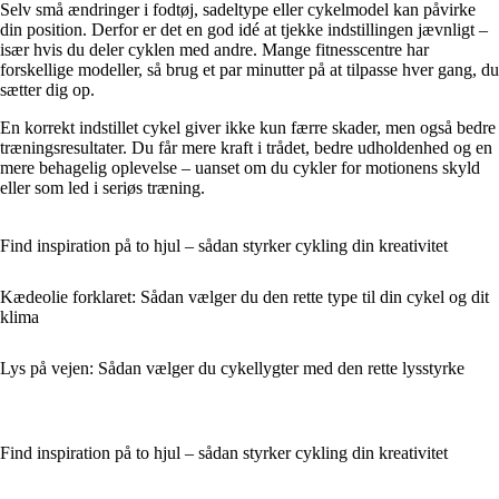
Selv små ændringer i fodtøj, sadeltype eller cykelmodel kan påvirke
din position. Derfor er det en god idé at tjekke indstillingen jævnligt –
især hvis du deler cyklen med andre. Mange fitnesscentre har
forskellige modeller, så brug et par minutter på at tilpasse hver gang, du
sætter dig op.
En korrekt indstillet cykel giver ikke kun færre skader, men også bedre
træningsresultater. Du får mere kraft i trådet, bedre udholdenhed og en
mere behagelig oplevelse – uanset om du cykler for motionens skyld
eller som led i seriøs træning.
Find inspiration på to hjul – sådan styrker cykling din kreativitet
Kædeolie forklaret: Sådan vælger du den rette type til din cykel og dit
klima
Lys på vejen: Sådan vælger du cykellygter med den rette lysstyrke
Find inspiration på to hjul – sådan styrker cykling din kreativitet