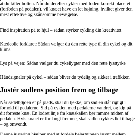
at du løfter hoften. Når du derefter cykler med foden korrekt placeret
(forfoden på pedalen), vil knæet have en let bøjning, hvilket giver den
mest effektive og skånsomme bevægelse.
Find inspiration på to hjul – sådan styrker cykling din kreativitet
Kædeolie forklaret: Sådan vælger du den rette type til din cykel og dit
klima
Lys på vejen: Sådan vælger du cykellygter med den rette lysstyrke
Håndsignaler på cykel – sådan bliver du tydelig og sikker i trafikken
Justér sadlens position frem og tilbage
Når sadelhøjden er på plads, skal du tjekke, om sadlen står rigtigt i
forhold til pedalerne. Sid på cyklen med pedalerne vandret, og kig på
dit forreste knæ. En lodret linje fra knæskallen bør ramme midten af
pedalen. Hvis knæet er for langt fremme, skal sadlen rykkes lidt tilbage
– og omvendt.
Denne justering hjælper med at fordele belastningen jævnt mellem