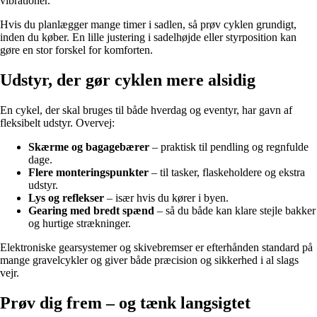
vibrationer.
Hvis du planlægger mange timer i sadlen, så prøv cyklen grundigt,
inden du køber. En lille justering i sadelhøjde eller styrposition kan
gøre en stor forskel for komforten.
Udstyr, der gør cyklen mere alsidig
En cykel, der skal bruges til både hverdag og eventyr, har gavn af
fleksibelt udstyr. Overvej:
Skærme og bagagebærer
– praktisk til pendling og regnfulde
dage.
Flere monteringspunkter
– til tasker, flaskeholdere og ekstra
udstyr.
Lys og reflekser
– især hvis du kører i byen.
Gearing med bredt spænd
– så du både kan klare stejle bakker
og hurtige strækninger.
Elektroniske gearsystemer og skivebremser er efterhånden standard på
mange gravelcykler og giver både præcision og sikkerhed i al slags
vejr.
Prøv dig frem – og tænk langsigtet