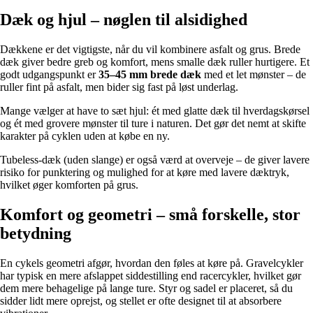
Dæk og hjul – nøglen til alsidighed
Dækkene er det vigtigste, når du vil kombinere asfalt og grus. Brede
dæk giver bedre greb og komfort, mens smalle dæk ruller hurtigere. Et
godt udgangspunkt er
35–45 mm brede dæk
med et let mønster – de
ruller fint på asfalt, men bider sig fast på løst underlag.
Mange vælger at have to sæt hjul: ét med glatte dæk til hverdagskørsel
og ét med grovere mønster til ture i naturen. Det gør det nemt at skifte
karakter på cyklen uden at købe en ny.
Tubeless-dæk (uden slange) er også værd at overveje – de giver lavere
risiko for punktering og mulighed for at køre med lavere dæktryk,
hvilket øger komforten på grus.
Komfort og geometri – små forskelle, stor
betydning
En cykels geometri afgør, hvordan den føles at køre på. Gravelcykler
har typisk en mere afslappet siddestilling end racercykler, hvilket gør
dem mere behagelige på lange ture. Styr og sadel er placeret, så du
sidder lidt mere oprejst, og stellet er ofte designet til at absorbere