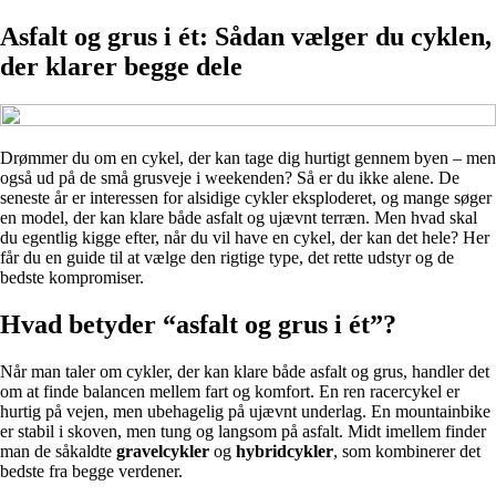
Asfalt og grus i ét: Sådan vælger du cyklen,
der klarer begge dele
Drømmer du om en cykel, der kan tage dig hurtigt gennem byen – men
også ud på de små grusveje i weekenden? Så er du ikke alene. De
seneste år er interessen for alsidige cykler eksploderet, og mange søger
en model, der kan klare både asfalt og ujævnt terræn. Men hvad skal
du egentlig kigge efter, når du vil have en cykel, der kan det hele? Her
får du en guide til at vælge den rigtige type, det rette udstyr og de
bedste kompromiser.
Hvad betyder “asfalt og grus i ét”?
Når man taler om cykler, der kan klare både asfalt og grus, handler det
om at finde balancen mellem fart og komfort. En ren racercykel er
hurtig på vejen, men ubehagelig på ujævnt underlag. En mountainbike
er stabil i skoven, men tung og langsom på asfalt. Midt imellem finder
man de såkaldte
gravelcykler
og
hybridcykler
, som kombinerer det
bedste fra begge verdener.