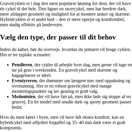
Gravelcyklen er i dag den mest populære løsning for dem, der vil have
én cykel til det hele. Den ligner en racercykel, men har bredere dæk,
mere afslappet geometri og mulighed for at montere tasker og skærme.
Hybridcyklen er et andet bud – den er mere oprejst og komfortabel,
men stadig effektiv på landevejen.
Vælg den type, der passer til dit behov
Inden du køber, bør du overveje, hvordan du primært vil bruge cyklen.
Her er tre typiske scenarier:
Pendleren
, der cykler til arbejde hver dag, men gerne vil tage en
tur på grus i weekenden. En gravelcykel med skærme og
bagagebærer er ideel.
Eventyreren
, der drømmer om længere ture med oppakning og
overnatning. Her er en robust gravelcykel med mange
monteringspunkter og lav gearing et godt valg.
Motionisten
, der vil have fart på, men ikke lade sig stoppe af en
grusvej. En let model med smalle dæk og sporty geometri passer
bedst.
Hvis du mest kører i byen, men vil have lidt ekstra komfort, kan en
hybridcykel med affjedret forgaffel og 35–40 mm dæk være et godt
kompromis.