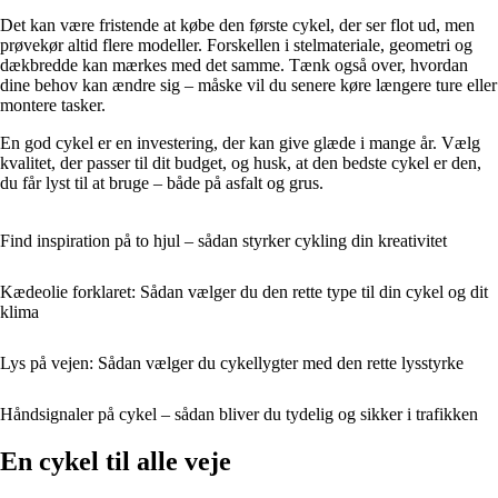
Det kan være fristende at købe den første cykel, der ser flot ud, men
prøvekør altid flere modeller. Forskellen i stelmateriale, geometri og
dækbredde kan mærkes med det samme. Tænk også over, hvordan
dine behov kan ændre sig – måske vil du senere køre længere ture eller
montere tasker.
En god cykel er en investering, der kan give glæde i mange år. Vælg
kvalitet, der passer til dit budget, og husk, at den bedste cykel er den,
du får lyst til at bruge – både på asfalt og grus.
Find inspiration på to hjul – sådan styrker cykling din kreativitet
Kædeolie forklaret: Sådan vælger du den rette type til din cykel og dit
klima
Lys på vejen: Sådan vælger du cykellygter med den rette lysstyrke
Håndsignaler på cykel – sådan bliver du tydelig og sikker i trafikken
En cykel til alle veje